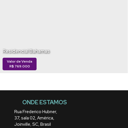
Residencial Bahamas
Valor de Venda
R$
769.000
ONDE ESTAMOS
Rua Frederico Hubner
,
37
,
sala 02
,
América
,
Joinville
,
SC
,
Brasil