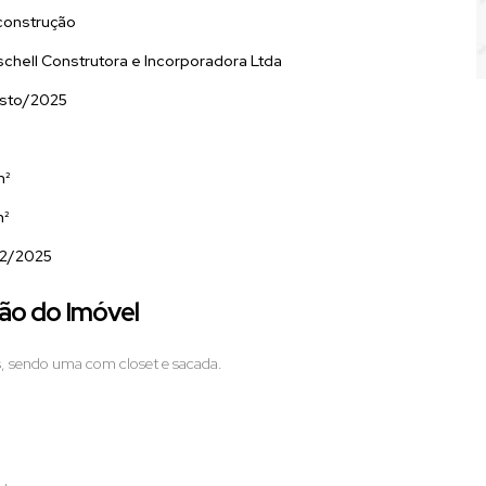
construção
chell Construtora e Incorporadora Ltda
sto/2025
m²
m²
02/2025
ão do Imóvel
s, sendo uma com closet e sacada.