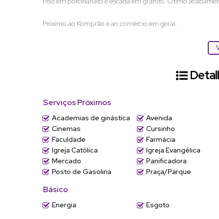
Piso em porcelanato e escada em granito. Ótimo acabamen
Próximo ao Komprão e ao comércio em geral.
Fácil acesso à BR 101.
V
Agende uma visita!!!
Detal
Serviços Próximos
Academias de ginástica
Avenida
Cinemas
Cursinho
Faculdade
Farmácia
Igreja Católica
Igreja Evangélica
Mercado
Panificadora
Posto de Gasolina
Praça/Parque
Básico
Energia
Esgoto