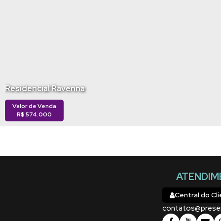
Residencial Ravenna
Valor de Venda
R$
574.000
ATENDIM
Central do Cl
contatos@prese