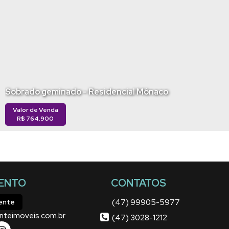
Sobrado geminado - Residencial Mônaco
Valor de Venda
R$
764.900
ENTO
CONTATOS
(47) 99905-5977
iente
nteimoveis.com.br
(47) 3028-1212