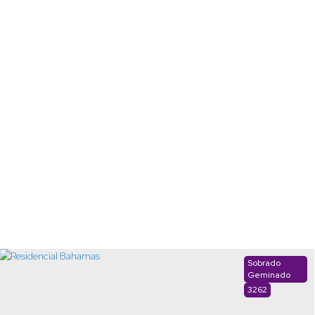
Sobrado
Geminado
3262