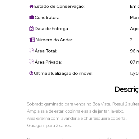
Estado de Conservação:
Em 
Construtora:
Mars
Data de Entrega:
Ago
Número do Andar:
2
Área Total:
96 
Área Privada:
87 
Última atualização do imóvel:
13/
Descriç
Sobrado geminado para venda no Boa Vista. Possui 2 suíte
Ampla sala de estar, cozinha e sala de jantar, lavabo.
Área externa com lavanderia e churrasqueira coberta.
Garagem para 2 carros.