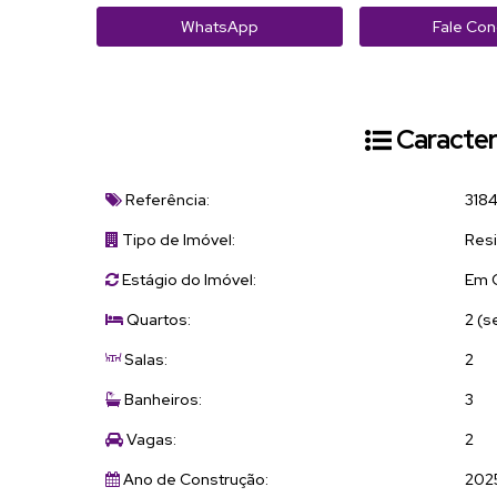
WhatsApp
Fale Co
Caracter
Referência:
318
Tipo de Imóvel:
Res
Estágio do Imóvel:
Em 
Quartos:
2 (s
Salas:
2
Banheiros:
3
Vagas:
2
Ano de Construção:
202