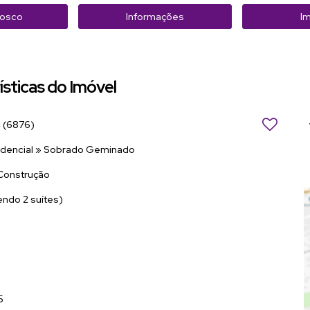
nosco
Informações
Im
ísticas do Imóvel
4
(6876)
idencial
»
Sobrado Geminado
Construção
endo 2 suítes)
5