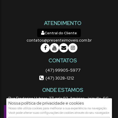
ATENDIMENTO
Central do Cliente
contatos@presenteimoveis.com.br
CONTATOS
(47) 99905-5977
(47) 3028-1212
ONDE ESTAMOS
Rua Frederico Hubner
,
37
,
sala 02
,
América
,
Joinville
,
SC
,
Nossa política de privacidade e cookies
Brasil
Nosso site utiliza cookies para melhorar a sua experiência na navegação.
CRECI: 2875J
Você pode alterar suas configurações de cookies através do seu navegador.