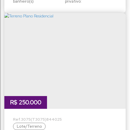
banheiro(s)
privativo:
1
78m²
sala(s)
total:
47m²
útil:
R$
250.000
3075
(T3075)
844025
Lote/Terreno