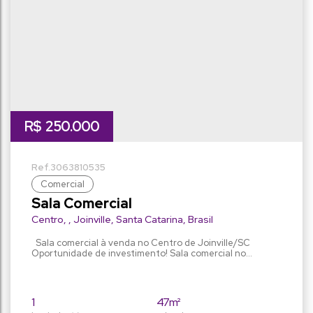
R$
250.000
3063
810535
Comercial
Sala Comercial
Centro
,
Joinville
,
Santa Catarina
,
Brasil
Sala comercial à venda no Centro de Joinville/SC
Oportunidade de investimento! Sala comercial no
segundo andar, com uma linda vista, super ampla e
arejada , é ideal para escritórios ou qualquer outro tipo
de atividade comercial. A sala conta com 47,40 m² de
área privativa, 1 banheiro. Fácil acesso, próximo ao
1
47m²
terminal central Não deixe de conhecer, agende sua...