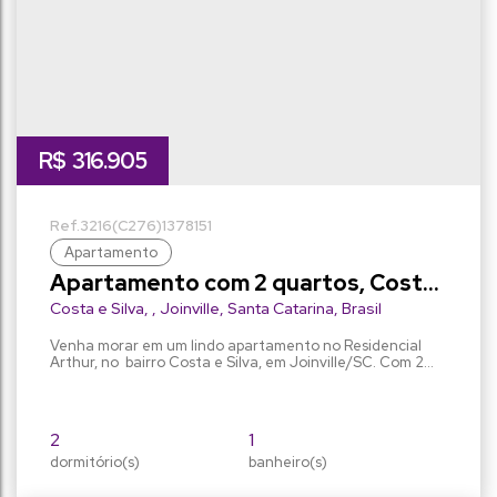
R$
316.905
3216
(C276)
1378151
Apartamento
Apartamento com 2 quartos, Costa
e Silva - Joinville
Costa e Silva
,
Joinville
,
Santa Catarina
,
Brasil
Venha morar em um lindo apartamento no Residencial
Arthur, no bairro Costa e Silva, em Joinville/SC. Com 2
quartos, 1 banheiro, 1 garagem, sala aconchegante,
sacada com churrasqueira e piscina coletiva. Perfeito
para quem busca conforto e praticidade. Possui
localização privilegiada proporciona fácil acesso a
2
1
comércios, escolas e transporte público. Não perca esta
dormitório(s)
oportunidade, agende já...
banheiro(s)
1
48m²