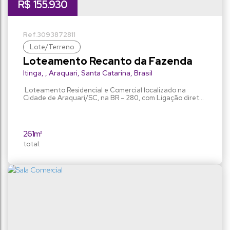
R$
155.930
3093
872811
Lote/Terreno
Loteamento Recanto da Fazenda
Itinga
,
Araquari
,
Santa Catarina
,
Brasil
Loteamento Residencial e Comercial localizado na
Cidade de Araquari/SC, na BR - 280, com Ligação direta
com Joinville pela Rodovia Rio do Morro. Loteamento com
Parque Linear e avenida Central de 20,00 metros de
largura, O loteamento contará com toda a
infraestrutura básica, sendo todas as ruas pavimentadas,
261m²
zoneamento ZDU V, podendo construir Residências
total:
unifamiliar ou (geminados),...