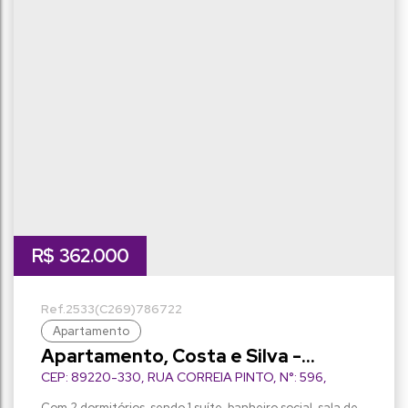
R$
362.000
2533
(C269)
786722
Apartamento
Apartamento, Costa e Silva -
Joinville
CEP: 89220-330
,
RUA CORREIA PINTO
,
N°:
596
,
Com 2 dormitórios, sendo 1 suíte, banheiro social, sala de