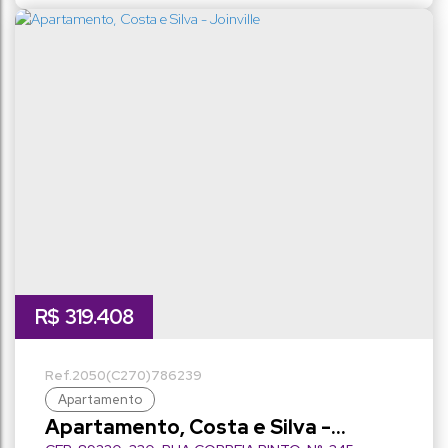
sala(s)
total:
1
vaga(s)
R$
319.408
2050
(C270)
786239
Apartamento
Apartamento, Costa e Silva -