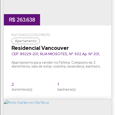
R$
263.638
2062
(C229)
786251
Apartamento
Residencial Vancouver
CEP: 89229-201
,
RUA MIOSOTES
,
N°:
502 Ap. N° 201
,
Fátima
,
Joinville
,
Santa Catarina
,
Brasil
Apartamento para vender no Fátima. Composto de 2
dormitórios, sala de estar, cozinha, lavanderia, banheiro
social e lavabo, churrasqueira na sacada e 1 vaga de
garagem. Condominio com playground, bicicletário, salão
de festas, portão eletrônico. Nos fundos da Caixa
econômica federal. Entrega em 12/24
2
1
dormitório(s)
banheiro(s)
52m²
1
privativo:
sala(s)
56m²
1
total:
vaga(s)