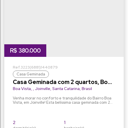
R$
380.000
3223
(6881)
1440879
Casa Geminada
Casa Geminada com 2 quartos, Boa
Vista - Joinville
Boa Vista
,
Joinville
,
Santa Catarina
,
Brasil
Venha morar no conforto e tranquilidade do Bairro Boa
Vista, em Joinville! Esta belíssima casa geminada com 2
quartos, 1 banheiro, 1 vaga na garagem, com uma área
privada de 70m². O imóvel fica a 250m da Rua Albano
Schimidtz onde poderá encontrar vários serviços
disponíveis como: escolas, supermercados, panificadoras,
2
1
igrejas, bancos e comércio em geral. O terreno ainda