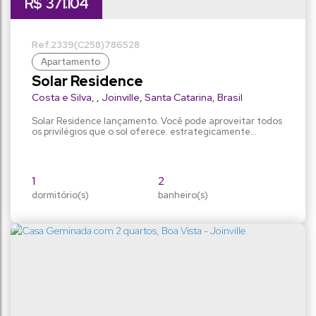
R$
371.104
2339
(C258)
786528
Apartamento
Solar Residence
Costa e Silva
,
Joinville
,
Santa Catarina
,
Brasil
Solar Residence lançamento. Você pode aproveitar todos
os privilégios que o sol oferece. estrategicamente
projetado e posicionado para que seus moradores
tenham um excelente aproveitamento da luz solar
durante todo o dia, com todos os apartamentos
recebendo ilumincação natural tanto na parte da manhã
1
2
como na parte da tarde, mantendo os ambientes sempre
dormitório(s)
secos e iluminados. Todos os...
banheiro(s)
61m²
89m²
privativo:
total:
1
vaga(s)