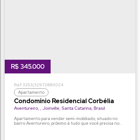
30m
30m
lado direito:
lado esquerdo:
R$
345.000
3253
(3297)
1880024
Apartamento
Condomínio Residencial Corbélia
Aventureiro
,
Joinville
,
Santa Catarina
,
Brasil
Apartamento para vender semi-mobiliado, situado no
bairro Aventureiro, próximo à tudo que você precisa no
seu dia a dia. Com 1 suíte e 2 dormitórios, o apartamento
está pronto para receber você e sua família para viver
com conforto que desejam. Ficam no imóvel alguns