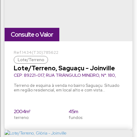
Consulte o Valor
1434
(T30)
785622
Lote/Terreno
Lote/Terreno, Saguaçu - Joinville
CEP: 89221-017
,
RUA TRIÂNGULO MINEIRO
,
N°:
180
,
Saguaçu
,
Joinville
,
Santa Catarina
,
Brasil
Terreno de esquina à venda no bairro Saguaçu. Situado
em região residencial, em local alto e com vista
privilegiada da Serra do Mar. Ideal para investimento em
Condomínio Residencial de Alto Padrão. Área total: 2004
m² Área construída: 200 m² Agende sua visita!
2004m²
45m
terreno:
fundos:
30m
36m
frente:
lado direito:
15m