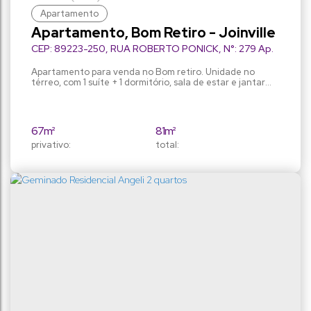
Apartamento
Apartamento, Bom Retiro - Joinville
CEP: 89223-250
,
RUA ROBERTO PONICK
,
N°:
279 Ap.
N° 1
,
Bom Retiro
,
Joinville
,
Santa Catarina
,
Brasil
Apartamento para venda no Bom retiro. Unidade no
térreo, com 1 suíte + 1 dormitório, sala de estar e jantar
integradas à cozinha, churrasqueira na sacada,
lavanderia e 1 vaga de garagem. Excelente localização,
próximo ao comércio do bairro que é bem farto em
opções, posto de saúde, Garten Shopping e faculdades.
67m²
81m²
Temos outras unidades...
privativo:
total: