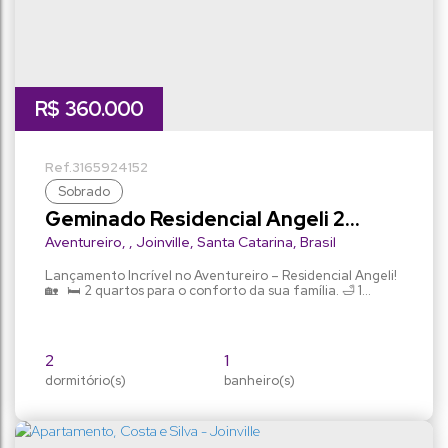
R$
360.000
3165
924152
Sobrado
Geminado Residencial Angeli 2
quartos
Aventureiro
,
Joinville
,
Santa Catarina
,
Brasil
Lançamento Incrível no Aventureiro – Residencial Angeli!
🏡 🛏️ 2 quartos para o conforto da sua família. 🛁 1
banheiro funcional, projetado para otimizar o espaço. ❄️
Infraestrutura completa para ar-condicionado em todos
os ambientes, garantindo conforto em todas as
estações. 🌿 Quintal privativo perfeito para momentos ao
2
1
ar livre com a família e amigos. 🚗 Vaga para...
dormitório(s)
banheiro(s)
55m²
1
privativo:
vaga(s)