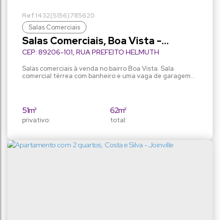
1432
(S156)
785620
Salas Comerciais
Salas Comerciais, Boa Vista -
Joinville
CEP: 89206-101
,
RUA PREFEITO HELMUTH
FALLGATTER
,
N°:
2271
,
Boa Vista
,
Joinville
,
Santa
Catarina
,
Brasil
Salas comerciais à venda no bairro Boa Vista. Sala
comercial térrea com banheiro e uma vaga de garagem
privativa e mais 4 vagas de visitantes.
51m²
62m²
privativo:
total: