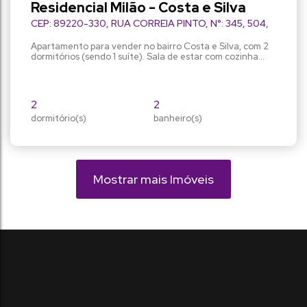
Residencial Milão - Costa e Silva
CEP: 89220-330
,
RUA CORREIA PINTO
,
N°:
345
,
504
,
Apartamento para vender no bairro Costa e Silva, com 2
dormitórios (sendo 1 suíte). Sala de estar com cozinha
integrada, banheiro social, sacada com churrasqueira e 2
vagas de garagem. Ótima localização, em uma travessa
da Rua Inambu, próximo ao comércio do bairro. Facilidade
com o valor de entrada até a entrega das chaves. Valor
2
2
Promocional R$ 391.950,00 Previsão de entrega em...
dormitório(s)
banheiro(s)
56m²
99m²
privativo:
total:
2
vaga(s)
Mostrar mais Imóveis