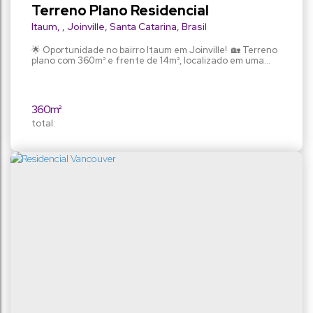
Terreno Plano Residencial
Itaum
,
Joinville
,
Santa Catarina
,
Brasil
🌟 Oportunidade no bairro Itaum em Joinville! 🏡 Terreno
plano com 360m² e frente de 14m², localizado em uma
região com fácil acesso a academias de ginástica,
farmácias, lojas, mercado, panificadoras, pizzarias, pontos
de circular, postos de gasolina e restaurantes. 🛍️ Rua
asfaltada e tranquila. Terreno com alienação -
360m²
pagamento somente à vista. 📞 Entre em contato...
total: