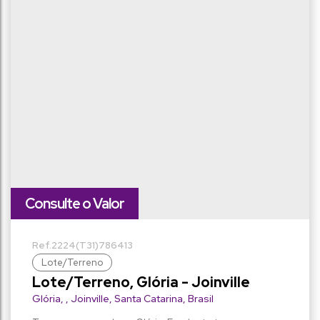
lado esquerdo:
Consulte o Valor
2224
(T31)
786413
Lote/Terreno
Lote/Terreno, Glória - Joinville
Glória
,
Joinville
,
Santa Catarina
,
Brasil