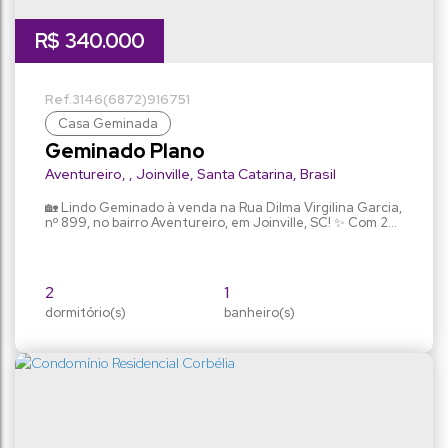
R$
340.000
3146
(6872)
916751
Casa Geminada
Geminado Plano
Aventureiro
,
Joinville
,
Santa Catarina
,
Brasil
🏡 Lindo Geminado à venda na Rua Dilma Virgilina Garcia,
nº 899, no bairro Aventureiro, em Joinville, SC! ✨ Com 2
quartos, 1 banheiro, 2 vagas na garagem e uma ampla sala
integrada com cozinha, esta casa é perfeita para você e
sua família. 🌳 Com uma área de 51.94 m2 com espaço
nos fundos para sua família aproveitar. 🔑 Não perca essa
2
1
oportunidade de adquirir o seu novo...
dormitório(s)
banheiro(s)
52m²
1
privativo:
sala(s)
2
118m²
vaga(s)
terreno:
4m
4m
fundos:
frente: