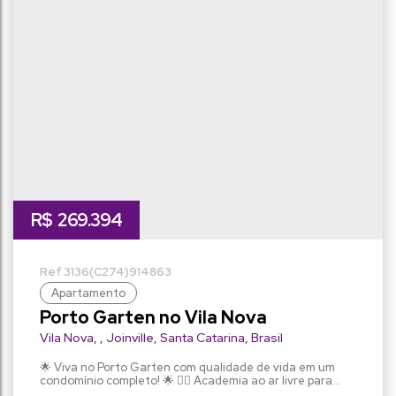
R$
269.394
3136
(C274)
914863
Apartamento
Porto Garten no Vila Nova
Vila Nova
,
Joinville
,
Santa Catarina
,
Brasil
🌟 Viva no Porto Garten com qualidade de vida em um
condomínio completo! 🌟 🏋️‍♀️ Academia ao ar livre para
manter a forma 🎈 Brinquedoteca e Espaço Kids para a