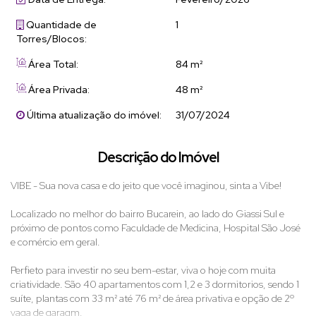
Quantidade de
1
Torres/Blocos:
Área Total:
84 m²
Área Privada:
48 m²
Última atualização do imóvel:
31/07/2024
Descrição do Imóvel
VIBE - Sua nova casa e do jeito que você imaginou, sinta a Vibe!
Localizado no melhor do bairro Bucarein, ao lado do Giassi Sul e
próximo de pontos como Faculdade de Medicina, Hospital São José
e comércio em geral.
Perfieto para investir no seu bem-estar, viva o hoje com muita
criatividade. São 40 apartamentos com 1,2 e 3 dormitorios, sendo 1
suíte, plantas com 33 m² até 76 m² de área privativa e opção de 2º
vaga de garagm.