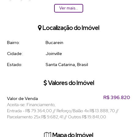
Ver mais...
O VIBE é o primeiro Residencial de Joinville ue oferece novas
tendencias como um incrivel lobby bar, espaço goumert, space
jacuzzi, fitness center, fast laundry e bicycle rack.
Localização do Imóvel
Todos os apartamentos serão entregues com piso vinílico (área
social e íntima), fechaduro digital e tomadas USB.
Bairro:
Bucarein
Previsão de entrega: Fevereiro/2026
Cidade:
Joinville
INC RI.6-48.917 no 3º RIJ
Estado:
Santa Catarina, Brasil
*Valores sujeitos a alteração*
Valores do Imóvel
R$
396.820
Valor de Venda
Aceita-se: Financiamento,
Entrada - R$ 79.364,00 // Reforço/Balão 4x R$ 13.888,70 //
Parcelamento 25x R$ 9.682,41 // Outros R$ 19.841,00
Mapa do Imóvel