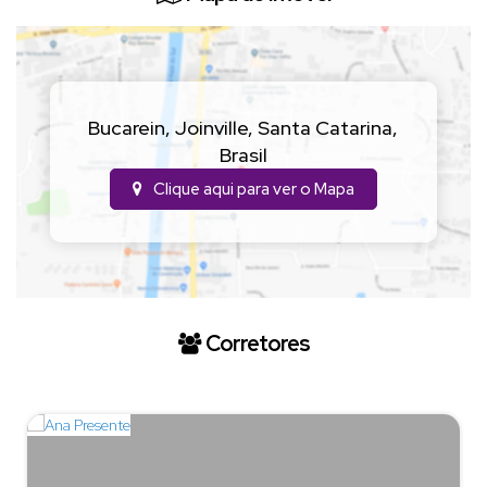
Bucarein
,
Joinville
,
Santa Catarina
,
Brasil
Clique aqui para ver o
Mapa
Corretores