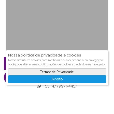
Nossa política de privacidade e cookies
Nosso site utiliza cookies para melhorar a sua experiência na navegação.
Você pode alterar suas configurações de cookies através do seu navegador.
Termos de Privacidade
Ana Presente
Aceito
CRECI
11.245
+55 (47) 9971-4457
ana@presenteimoveis.com.br
Página do Corretor