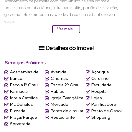
Acabamento de primeira com piso vinilico na área íntima e
porcelanato no piso térreo, infra para splits, portão de elevação,
gesso no teto e pintura nas paredes da cozinha e banheiros em
epoxi.
Ver mais...
Excelente localização próximo ao colégio Bonja e fácil acesso ao
centro e às Brs.
Detalhes do Imóvel
Entrega prevista para 02/2026
Serviços Próximos
Academias de ginástica
Avenida
Açougue
Banco
Cinemas
Cursinho
Escola 1º Grau
Escola 2º Grau
Faculdade
Farmácia
Habibs
Hospital
Igreja Católica
Igreja Evangélica
Lojas
Mc Donalds
Mercado
Panificadora
Pizzaria
Ponto de circular
Posto de Gasolina
Praça/Parque
Restaurante
Shopping
Sorveteria