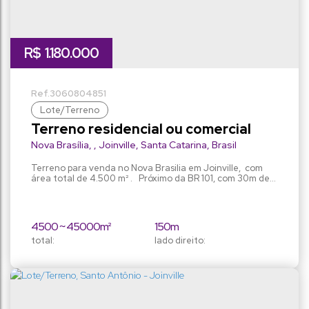
R$
1.180.000
3060
804851
Lote/Terreno
Terreno residencial ou comercial
Nova Brasília
,
Joinville
,
Santa Catarina
,
Brasil
Terreno para venda no Nova Brasilia em Joinville, com
área total de 4.500 m² . Próximo da BR 101, com 30m de
frente e 150m de fundos, cota 40 e já liberado para
construção. Espaço para edificação de galpão ou
geminados ( capacidade de até 16 geminados). Aceita
permuta!
4500 ~ 45000m²
150m
total:
lado direito:
150m
lado esquerdo: