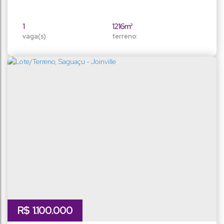
1
1216m²
vaga(s)
terreno:
23m
23m
fundos:
frente:
54m
54m
lado direito:
lado esquerdo:
R$
1.100.000