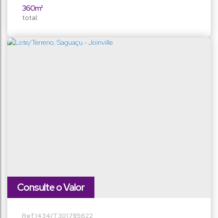
asfaltada e tranquila. Terreno com alienação -
360m²
pagamento somente à vista. 📞 Entre em contato...
total:
Consulte o Valor
1434
(T30)
785622