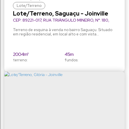
Lote/Terreno
Lote/Terreno, Saguaçu - Joinville
CEP: 89221-017
,
RUA TRIÂNGULO MINEIRO
,
N°:
180
,
Saguaçu
,
Joinville
,
Santa Catarina
,
Brasil
Terreno de esquina à venda no bairro Saguaçu. Situado
em região residencial, em local alto e com vista
privilegiada da Serra do Mar. Ideal para investimento em
Condomínio Residencial de Alto Padrão. Área total: 2004
m² Área construída: 200 m² Agende sua visita!
2004m²
45m
terreno:
fundos:
30m
36m
frente:
lado direito:
15m
lado esquerdo: