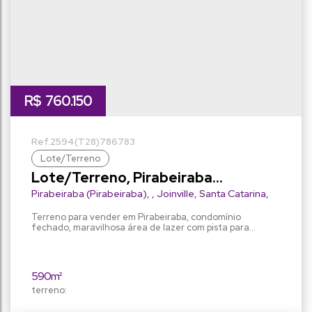
R$
760.150
2594
(T28)
786783
Lote/Terreno
Lote/Terreno, Pirabeiraba
(Pirabeiraba) - Joinville
Pirabeiraba (Pirabeiraba)
,
Joinville
,
Santa Catarina
,
Brasil
Terreno para vender em Pirabeiraba, condomínio
fechado, maravilhosa área de lazer com pista para
caminhada, piscina adulto e infantil, quadra poliesportiva,
campo de futebol gramado, solarium, salão de festas e
espaço gourmet, portaria 24h.
590m²
terreno: