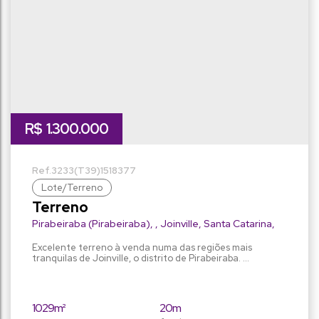
R$
1.300.000
3233
(T39)
1518377
Lote/Terreno
Terreno
Pirabeiraba (Pirabeiraba)
,
Joinville
,
Santa Catarina
,
Brasil
Excelente terreno à venda numa das regiões mais
tranquilas de Joinville, o distrito de Pirabeiraba.
Localizado na região central do distrito, o terreno possui
1.029m2, próximo a tudo que você precisa no dia a dia,
sem necessitar de carro para se deslocar. Venha
conhecer o terreno é ideal para construir aquele tão
1029m²
20m
sonhado imóvel amplo e em excelente localização. Entre