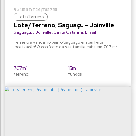
1567
(T26)
785755
Lote/Terreno
Lote/Terreno, Saguaçu - Joinville
Saguaçu
,
Joinville
,
Santa Catarina
,
Brasil
Terreno à venda no bairro Saguaçu em perfeita
localização! O conforto da sua família cabe em 707 m²
de área total. Terreno cabe a sua casa dos sonhos, uma
piscina, um canil para seu cachorro e um lindo gramado
para os pequenos brincarem. Então essa é a
oportunidade ótima!
707m²
15m
terreno:
fundos:
14m
51m
frente:
lado direito:
55m
lado esquerdo: