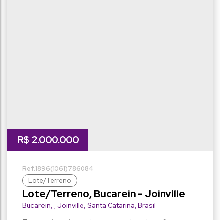
lado direito:
lado esquerdo:
R$
2.000.000
1896
(1061)
786084
Lote/Terreno
Lote/Terreno, Bucarein - Joinville
Bucarein
,
Joinville
,
Santa Catarina
,
Brasil