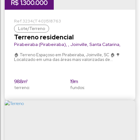
R$
1.300.000
3234
(T40)
1518763
Lote/Terreno
Terreno residencial
Pirabeiraba (Pirabeiraba)
,
Joinville
,
Santa Catarina
,
Brasil
🏠 Terreno Espaçoso em Pirabeiraba, Joinville, SC 🏠 🌳
Localizado em uma das áreas mais valorizadas de
Joinville, este terreno amplo de 988m2 é o lugar perfeito
para construir a casa dos seus sonhos! 🏡 Com uma
localização privilegiada no distrito de Pirabeiraba, você
estará próximo de tudo o que precisa para uma vida
988m²
19m
prática e confortável. 🌿 Aproveite essa oportunidade...
terreno:
fundos:
19m
53m
frente:
lado direito:
51m
lado esquerdo: