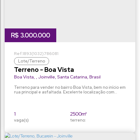
R$
3.000.000
1893
(1032)
786081
Lote/Terreno
Terreno - Boa Vista
Boa Vista
,
Joinville
,
Santa Catarina
,
Brasil
Terreno para vender no bairro Boa Vista, bem no início em
rua principal e asfaltada. Excelente localização com
viabilidade (AUAS/SA-03). Estuda permuta.
1
2500m²
vaga(s)
terreno:
25m
25m
fundos:
frente:
100m
100m