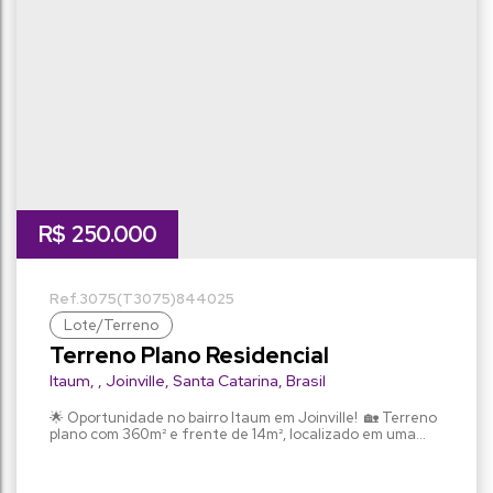
R$
250.000
3075
(T3075)
844025
Lote/Terreno
Terreno Plano Residencial
Itaum
,
Joinville
,
Santa Catarina
,
Brasil
🌟 Oportunidade no bairro Itaum em Joinville! 🏡 Terreno
plano com 360m² e frente de 14m², localizado em uma
região com fácil acesso a academias de ginástica,
farmácias, lojas, mercado, panificadoras, pizzarias, pontos
de circular, postos de gasolina e restaurantes. 🛍️ Rua