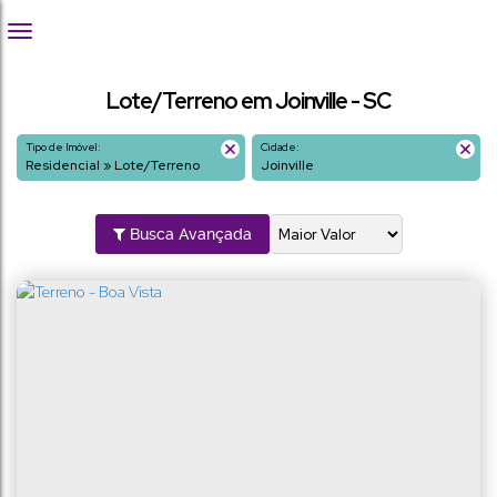
Lote/Terreno em Joinville - SC
Tipo de Imóvel:
Cidade:
Residencial » Lote/Terreno
Joinville
Busca Avançada