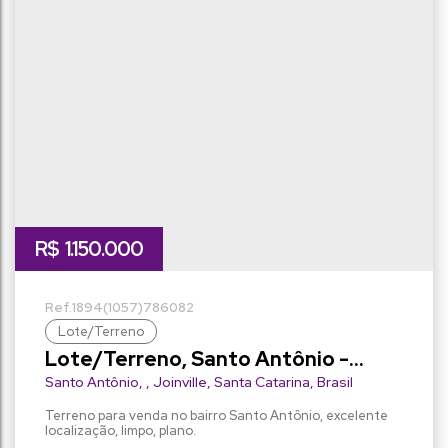
R$
1.150.000
1894
(1057)
786082
Lote/Terreno
Lote/Terreno, Santo Antônio -
Joinville
Santo Antônio
,
Joinville
,
Santa Catarina
,
Brasil
Terreno para venda no bairro Santo Antônio, excelente
localização, limpo, plano.