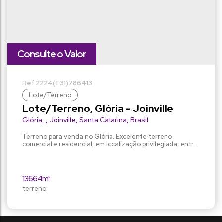
Consulte o Valor
2224
(T31)
786413
Lote/Terreno
Lote/Terreno, Glória - Joinville
Glória
,
Joinville
,
Santa Catarina
,
Brasil
Terreno para venda no Glória. Excelente terreno
comercial e residencial, em localização privilegiada, entre
o Hotel Le Canard e a Agroflora, ao lado da Marquês de
Olinda, com área total de 13.664,10 m² em área de grande
crescimento. São dois terrenos com 60 metros de frente
para a XV de Novembro, região com excelente potencial
13664m²
para fins comerciais e residenciais....
terreno: