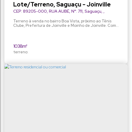
Lote/Terreno, Saguaçu - Joinville
CEP: 89205-000
,
RUA AUBÉ
,
N°:
711
,
Saguaçu
,
Joinville
,
Santa Catarina
,
Brasil
Terreno à venda no bairro Boa Vista, próximo ao Tênis
Clube, Prefeitura de Joinville e Moinho de Joinville. Com
área total de 1.037.93 m² sendo AUAP SE-02.
1038m²
terreno: