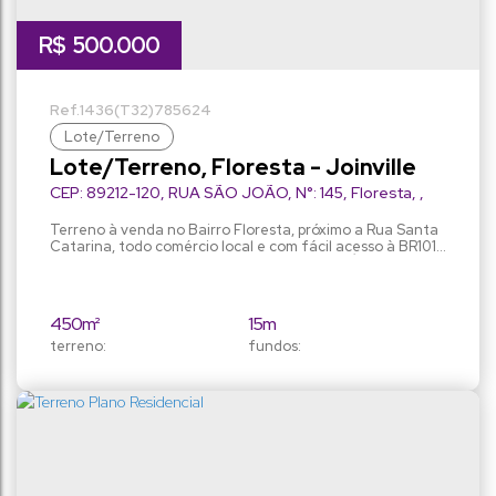
R$
500.000
1436
(T32)
785624
Lote/Terreno
Lote/Terreno, Floresta - Joinville
CEP: 89212-120
,
RUA SÃO JOÃO
,
N°:
145
,
Floresta
,
Joinville
,
Santa Catarina
,
Brasil
Terreno à venda no Bairro Floresta, próximo a Rua Santa
Catarina, todo comércio local e com fácil acesso à BR101.
Plano com 15m x 30m, 450m² de área total. Ótima opção
para construir sua casa dos sonhos ou geminados, Obs.
Possui uma construção parcialmente averbada. Analisa
permuta! Agende sua visita!
450m²
15m
terreno:
fundos:
15m
30m
frente:
lado direito:
30m
lado esquerdo: