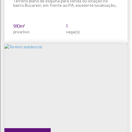
Terreno plano de esquina para venda ou locação no
bairro Bucarein, em frente ao P.A, excelente localização,
910 m². Proprietário analisa até 50% do valor em
permuta.
910m²
1
privativo:
vaga(s)
910m²
26m
terreno:
fundos:
26m
35m
frente:
lado direito:
35m
lado esquerdo: