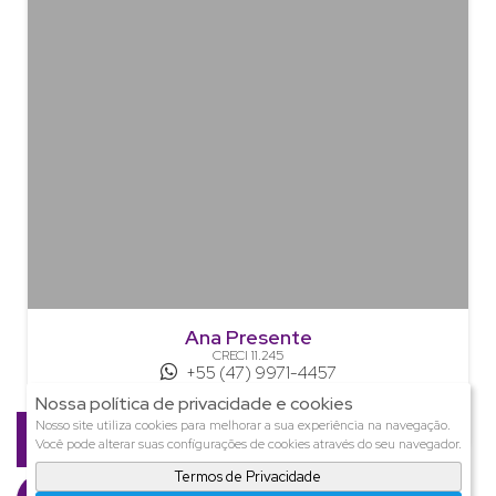
Ana Presente
CRECI
11.245
+55 (47) 9971-4457
ana@presenteimoveis.com.br
Nossa política de privacidade e cookies
Página do Corretor
Nosso site utiliza cookies para melhorar a sua experiência na navegação.
Você pode alterar suas configurações de cookies através do seu navegador.
Termos de Privacidade