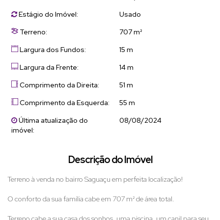
Estágio do Imóvel:
Usado
Terreno:
707 m²
Largura dos Fundos:
15 m
Largura da Frente:
14 m
Comprimento da Direita:
51 m
Comprimento da Esquerda:
55 m
Última atualização do
08/08/2024
imóvel:
Descrição do Imóvel
Terreno à venda no bairro Saguaçu em perfeita localização!
O conforto da sua família cabe em 707 m² de área total.
Terreno cabe a sua casa dos sonhos, uma piscina, um canil para seu