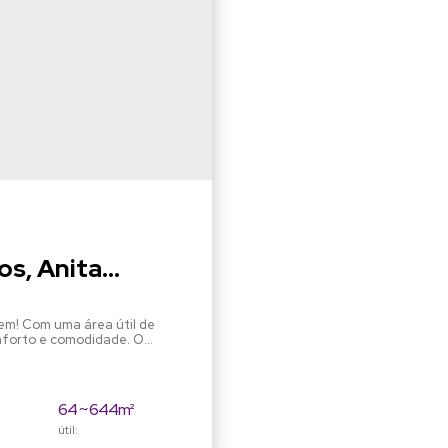
s, Anita
gem! Com uma área útil de
nforto e comodidade. O
os cômodos e acabamentos de
ce diversas opções de lazer,
a essa oportunidade única,...
64 ~ 644m²
útil: