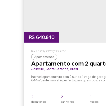
R$
640.840
3212
(2295)
1277816
Apartamento
Apartamento com 2 quarto
Garibaldi - Joinville
Joinville
,
Santa Catarina
,
Brasil
Incrível apartamento com 2 suítes, 1 vaga de gara
644m², este imóvel é perfeito para quem busca co
apartamento conta com uma ótima distribuição d
primeira qualidade. Além disso, a área comum ofere
como piscina, academia e salão de festas. Não perc
2
2
1
dormitório(s)
banheiro(s)
vaga(s)