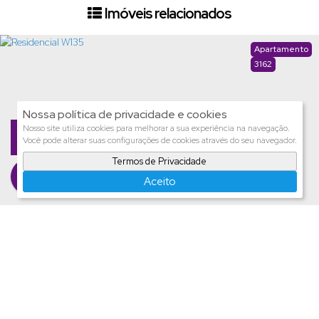
Imóveis relacionados
Apartamento
3162
Nossa política de privacidade e cookies
Nosso site utiliza cookies para melhorar a sua experiência na navegação.
Você pode alterar suas configurações de cookies através do seu navegador.
Termos de Privacidade
Aceito
Residencial W135
Valor de Venda
R$
733.080
Apartamento
3168