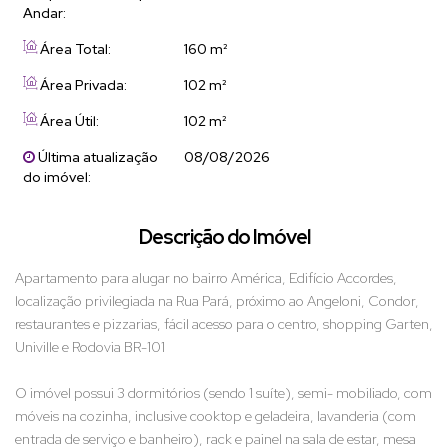
Andar:
Área Total:
160 m²
Área Privada:
102 m²
Área Útil:
102 m²
Última atualização
08/08/2026
do imóvel:
Descrição do Imóvel
Apartamento para alugar no bairro América, Edifício Accordes,
localização privilegiada na Rua Pará, próximo ao Angeloni, Condor,
restaurantes e pizzarias, fácil acesso para o centro, shopping Garten,
Univille e Rodovia BR-101
O imóvel possui 3 dormitórios (sendo 1 suíte), semi- mobiliado, com
móveis na cozinha, inclusive cooktop e geladeira, lavanderia (com
entrada de serviço e banheiro), rack e painel na sala de estar, mesa