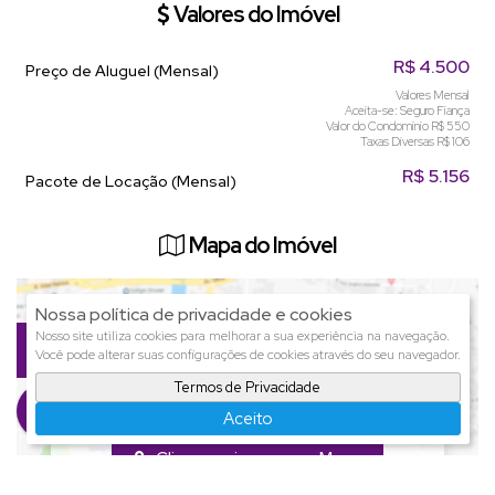
Valores do Imóvel
R$
4.500
Preço de Aluguel (Mensal)
Valores Mensal
Aceita-se: Seguro Fiança
Valor do Condominio
R$
550
Taxas Diversas
R$
106
R$
5.156
Pacote de Locação (Mensal)
Mapa do Imóvel
Nossa política de privacidade e cookies
Nosso site utiliza cookies para melhorar a sua experiência na navegação.
Você pode alterar suas configurações de cookies através do seu navegador.
CEP: 89204-420
,
Rua Pará
,
N°:
351
,
Termos de Privacidade
América
,
Joinville
,
Santa Catarina
,
Aceito
Brasil
Clique aqui para ver o
Mapa