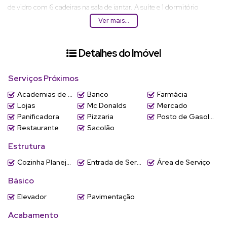
de vidro com 6 cadeiras na sala de jantar. A suíte e 1 dormitório
possuem armário planejado. Os banheiros são completos, inclusive
Ver mais...
possui lavabo.
Detalhes do Imóvel
O prédio possui uma completa área de lazer mobiliada e decorada,
suas principais características são: salão de festas, salão de festas-
espaço gourmet-playground e brinquedoteca.
Serviços Próximos
Academias de ginástica
Banco
Farmácia
Vamos conhecer? Entre em contato e agendamos sua visita.
Lojas
Mc Donalds
Mercado
Panificadora
Pizzaria
Posto de Gasolina
Aluguel R$ 4.500,00 + taxas.
Restaurante
Sacolão
Estrutura
Cozinha Planejada
Entrada de Serviço
Área de Serviço
Básico
Elevador
Pavimentação
Acabamento