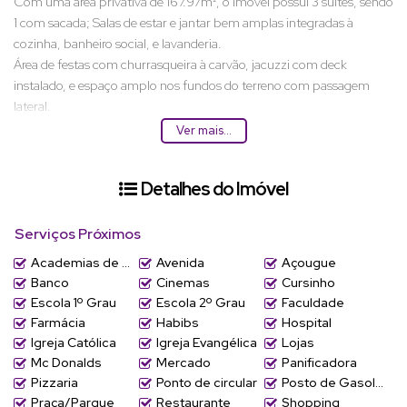
Com uma área privativa de
167.97m², o imóvel possui
3 suítes, sendo
1 com sacada; Salas de estar e jantar bem amplas integradas à
cozinha, banheiro social, e lavanderia.
Área de festas com churrasqueira à carvão, jacuzzi com deck
instalado, e espaço amplo nos fundos do terreno com passagem
lateral.
Ver mais...
2 vagas de garagem cobertas lado a lado.
Detalhes do Imóvel
Acabamento de alto padrão com infra para split, aquecimento de
água a gás, portão de elevação e interfone.
Serviços Próximos
Porcelanato nas áreas frias e piso vinilico nos dormitórios, portas
Academias de ginástica
Avenida
Açougue
brancas laqueadas com borracha de vedação, rebaixo em gesso e
Banco
Cinemas
Cursinho
textura na área externa.
Escola 1º Grau
Escola 2º Grau
Faculdade
Farmácia
Habibs
Hospital
Ótima localização em região segura e arborizada, próximo ao Garten
Igreja Católica
Igreja Evangélica
Lojas
Shopping e com fácil acesso à BR 101.
Mc Donalds
Mercado
Panificadora
Pizzaria
Ponto de circular
Posto de Gasolina
Previsão de entrega em 06/2025
Praça/Parque
Restaurante
Shopping