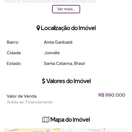
principal, proporcionando segurança e sofisticação. .
Ver mais...
Além disso, o imóvel está em um condomínio com infraestrutura
completa, incluindo piscina, academia, salão de festas e muito mais.
Localização do Imóvel
Não perca a oportunidade de adquirir este incrível apartamento e
viver com todo o conforto e comodidade que você merece. Entre em
Bairro:
Anita Garibaldi
contato conosco e agende uma visita! 🌟
Cidade:
Joinville
#imovelavenda #apartamento #luxo #conforto #oportunidade
Estado:
Santa Catarina, Brasil
#imobiliaria
Valores do Imóvel
R$
990.000
Valor de Venda
Aceita-se: Financiamento
Mapa do Imóvel