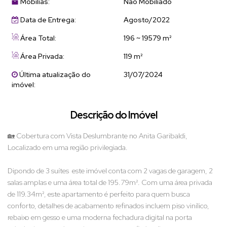
Mobílias:
Não Mobiliado
Data de Entrega:
Agosto/2022
Área Total:
196 ~ 19579 m²
Área Privada:
119 m²
Última atualização do
31/07/2024
imóvel:
Descrição do Imóvel
🏡 Cobertura com Vista Deslumbrante no Anita Garibaldi,
Localizado em uma região privilegiada.
Dipondo de 3 suítes este imóvel conta com 2 vagas de garagem, 2
salas amplas e uma área total de 195.79m². Com uma área privada
de 119.34m², este apartamento é perfeito para quem busca
conforto, detalhes de acabamento refinados incluem piso vinílico,
rebaixo em gesso e uma moderna fechadura digital na porta