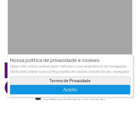
Nossa política de privacidade e cookies
Nosso site utiliza cookies para melhorar a sua experiência na navegação.
Você pode alterar suas configurações de cookies através do seu navegador.
Termos de Privacidade
Ana Presente
Aceito
CRECI
11.245
+55 (47) 9971-4457
ana@presenteimoveis.com.br
Página do Corretor