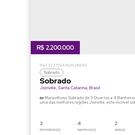
R$
2.200.000
3237
(6416)
1528090
Sobrado
Sobrado
Joinville
,
Santa Catarina
,
Brasil
🏡 Maravilhoso Sobrado de 3 Quartos e 4 Banheiros com Suíte
uma das melhores regiões Joinville, este incrível s
conservado, conta com espaço amplo e confortável
vagas de garagem, 2 salas espaçosas, piscina, um
3
4
2
dormitório(s)
banheiro(s)
sala(s)