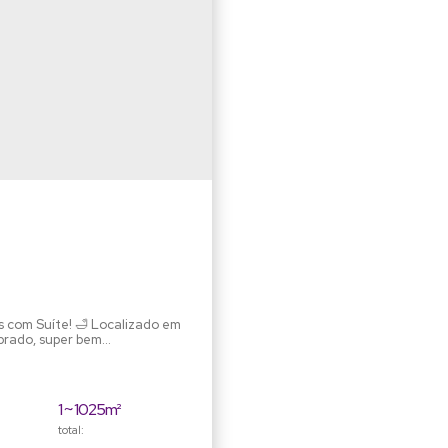
! 🛁 Localizado em
obrado, super bem
 para toda a família. Com 4
a segunda casa nos fundos do
terreno, uma área total de 1.025m2, esta é a casa dos seus sonhos! A suíte...
1 ~ 1025m²
total: