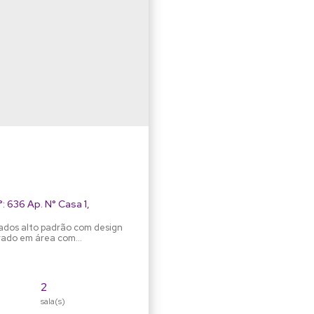
°:
636 Ap. N° Casa 1
,
rados alto padrão com design
endal e garagem coberta para
poucos metros da Rua Blumenau, com fácil acesso ao centro e próximo a...
2
sala(s)