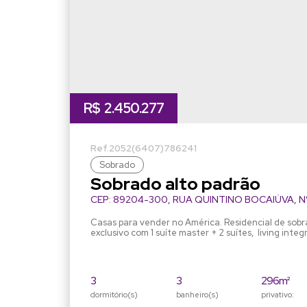
R$
2.450.277
2052
(6407)
786241
Sobrado
Sobrado alto padrão
CEP: 89204-300
,
RUA QUINTINO BOCAIÚVA
,
N
América
,
Joinville
,
Santa Catarina
,
Brasil
Casas para vender no América. Residencial de sob
exclusivo com 1 suíte master + 2 suítes, living integrado em área com
churrasqueira, lavabo e adega. Lavanderia com st
2 carros. Com elevador privativo. Localizado em rua tranquila e arborizada a
3
3
296m²
dormitório(s)
banheiro(s)
privativo: