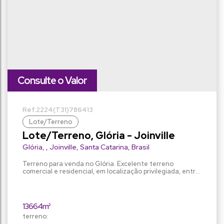
Consulte o Valor
2224
(T31)
786413
Lote/Terreno
Lote/Terreno, Glória - Joinville
Glória
,
Joinville
,
Santa Catarina
,
Brasil
Terreno para venda no Glória. Excelente terreno
comercial e residencial, em localização privilegiada, entre
o Hotel Le Canard e a Agroflora, ao lado da Marquês de
Olinda, com área total de 13.664,10 m² em área de grande
crescimento. São dois terrenos com 60 metros de frente
para a XV de Novembro, região com excelente potencial
13664m²
para fins comerciais e residenciais....
terreno: