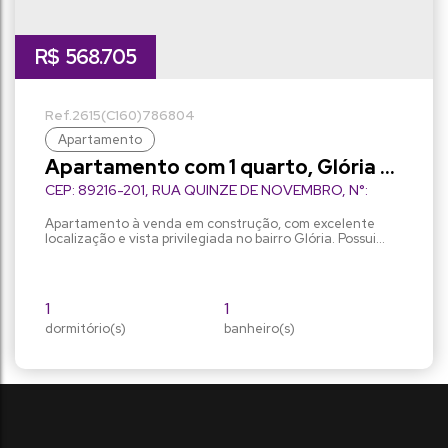
R$
568.705
2615
(C160)
786804
Apartamento
Apartamento com 1 quarto, Glória -
Joinville
CEP: 89216-201
,
RUA QUINZE DE NOVEMBRO
,
N°:
3663 Ap. N° 203
,
Glória
,
Joinville
,
Santa Catarina
,
Brasil
Apartamento à venda em construção, com excelente
localização e vista privilegiada no bairro Glória. Possui
74,30 m² de área privativa, contendo 1 suíte e 2
dormitórios, ambientes de sala de estar, sala de jantar e
cozinha integrados, banheiro social, sacada integrada
com a sala com churrasqueira e 1 vaga de garagem(opção
1
1
de 2ª vaga de garagem). O apartamento será entregue
dormitório(s)
com...
banheiro(s)
74m²
116m²
privativo:
total:
1
vaga(s)