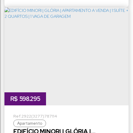
70m²
1
privativo:
sala(s)
1
70m²
vaga(s)
útil:
R$
598.295
2922
(3277)
787114
Apartamento
EDIFÍCIO MINORI | GLÓRIA |