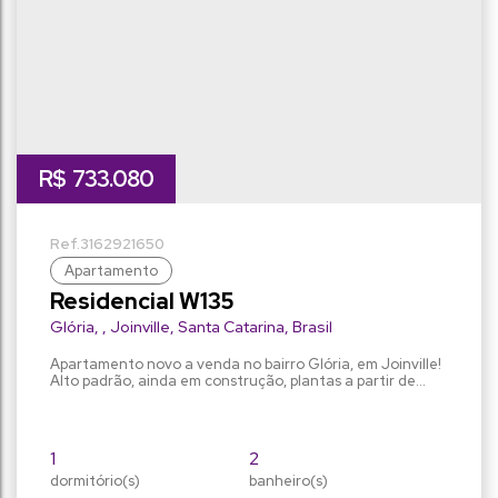
R$
733.080
3162
921650
Apartamento
Residencial W135
Glória
,
Joinville
,
Santa Catarina
,
Brasil
Apartamento novo a venda no bairro Glória, em Joinville!
Alto padrão, ainda em construção, plantas a partir de
70m², em localização priviligiada. Este lindo apartamento
possui 1 quarto, 2 banheiros, sendo 1 suíte, 1 vaga de
garagem, sala ampla, e uma área privada de 70.36m²,
area de lazer com piscina, playgroud, Kids Place.
1
2
Localizado em um bairro tranquilo e próximo a
dormitório(s)
comércios,...
banheiro(s)