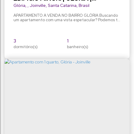
APARTAMENTO A VENDA | 1 SUÍTE +
Glória
,
Joinville
,
Santa Catarina
,
Brasil
2 QUARTOS | 1 VAGA DE GARAGEM
APARTAMENTO A VENDA NO BAIRRO GLÓRIA Buscando
um apartamento com uma vista espetacular? Podemos te
apresentar! Uma torre única, com poucos moradores,
proporcionando mais privacidade em um dos bairros mais
valorizados da cidade, o Glória. O apartamento conta
com 1 suíte + 2 dormitórios, ampla sala de estar/jantar em
3
1
conceito aberto, cozinha integrada com possibilidade de
dormitório(s)
ilha,...
banheiro(s)
87m²
117m²
privativo:
total:
1
vaga(s)