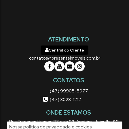
ATENDIMENTO
Central do Cliente
contatos@presenteimoveis.com.br
CONTATOS
(47) 99905-5977
(47) 3028-1212
ONDE ESTAMOS
Rua Frederico Hubner
,
37
,
sala 02
,
América
,
Joinville
,
SC
,
Nossa política de privacidade e cookies
Brasil