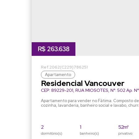
R$
263.638
2062
(C229)
786251
Apartamento
Residencial Vancouver
CEP: 89229-201
,
RUA MIOSOTES
,
N°:
502 Ap. N°
Santa Catarina
,
Brasil
Apartamento para vender no Fátima. Composto de 2 
cozinha, lavanderia, banheiro social e lavabo, chur
de garagem. Condominio com playground, bicicletár
eletrônico. Nos fundos da Caixa econômica fe
2
1
52m²
dormitório(s)
banheiro(s)
privativo: