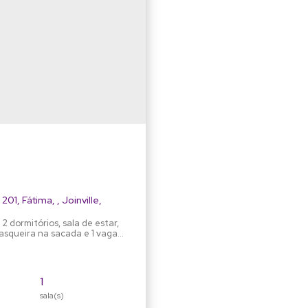
 201
,
Fátima
,
Joinville
,
dormitórios, sala de estar,
rasqueira na sacada e 1 vaga
io, salão de festas, portão
deral. Entrega em 12/24
1
sala(s)