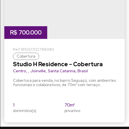
R$
700.000
1892
(C112)
786080
Cobertura
Studio H Residence - Cobertura
Centro
,
Joinville
,
Santa Catarina
,
Brasil
Cobertura para venda, no bairro Saguaçú, com ambientes
funcionais e colaborativos, de 70m² com terraço
privativo. Tem a possibilidade de vir totalmente
mobiliado, ideal para quem busca praticidade e
modernidade. Conta com um projeto compartilhado, que
permite desfrutar de tudo o que é necessário como:
1
70m²
Skypool, Rooftop Gourmet, Outdoor Lounge, Fitness
dormitório(s)
Space, Work Place, Laundry Room e...
privativo:
86m²
2
total:
vaga(s)