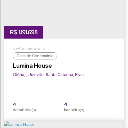
R$
1.191.698
3088
866437
Casa de Condomínio
Lumina House
Glória
,
Joinville
,
Santa Catarina
,
Brasil
4
4
dormitório(s)
banheiro(s)
2
154 ~ 15402m²
sala(s)
total:
2
198m²