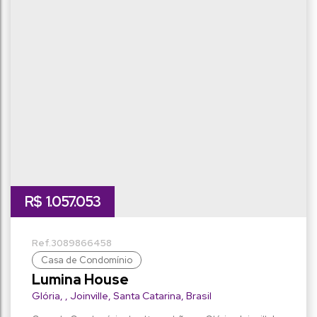
vaga(s)
terreno:
7m
198m
fundos:
frente:
7m
6m
lado direito:
lado esquerdo:
R$
1.057.053
3089
866458
Casa de Condomínio
Lumina House
Glória
,
Joinville
,
Santa Catarina
,
Brasil