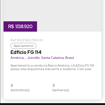
R$
1.138.920
851
(C186)
785039
Apartamento
Edficio FG 114
América
,
Joinville
,
Santa Catarina
,
Brasil
Apartamento a venda no Bairro América, o Edifício FG 114
possui uma arquitetura marcante e moderna. Com suas
linhas retas e minimalistas traz leveza e sofisticação ao
empreendimento. Um projeto pensado para melhor
atender nossos clientes. O edifício possui 22
apartamentos, torre única, sendo 03 apartamentos por
3
3
andar. O apartamento possui: 03 suítes, sala de jantar e
dormitório(s)
sala de estar,...
banheiro(s)
142m²
2
privativo:
sala(s)
168m²
3