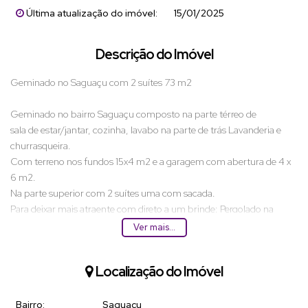
Última atualização do imóvel:
15/01/2025
Descrição do Imóvel
Geminado no Saguaçu com 2 suítes 73 m2
Geminado no bairro Saguaçu composto na parte térreo de
sala de estar/jantar, cozinha, lavabo na parte de trás Lavanderia e
churrasqueira.
Com terreno nos fundos 15x4 m2 e a garagem com abertura de 4 x
6 m2.
Na parte superior com 2 suítes uma com sacada.
Para deixar mais atraente com direto a um brinde: Pergolado na
frente e atrás.
Ver mais...
Agende uma visita para se apaixonar.
Previsão de entrega outubro 2024
Localização do Imóvel
Bairro:
Saguaçu