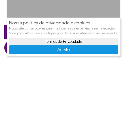
Nossa política de privacidade e cookies
Ana Presente
Nosso site utiliza cookies para melhorar a sua experiência na navegação.
Você pode alterar suas configurações de cookies através do seu navegador.
CRECI
11.245
+55 (47) 9971-4457
Termos de Privacidade
ana@presenteimoveis.com.br
Aceito
Página do Corretor
Imóveis relacionados
Sobrado
2045