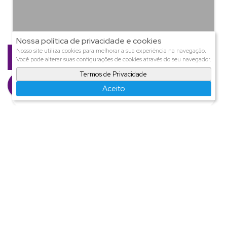
Nossa política de privacidade e cookies
Ana Presente
Nosso site utiliza cookies para melhorar a sua experiência na navegação.
Você pode alterar suas configurações de cookies através do seu navegador.
CRECI
11.245
+55 (47) 9971-4457
Termos de Privacidade
ana@presenteimoveis.com.br
Aceito
Página do Corretor
Imóveis relacionados
Casa
2075