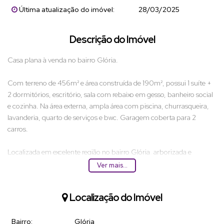
Última atualização do imóvel:
28/03/2025
Descrição do Imóvel
Casa plana à venda no bairro Glória.
Com terreno de 456m² e área construída de 190m², possui 1 suíte +
2 dormitórios, escritório, sala com rebaixo em gesso, banheiro social
e cozinha. Na área externa, ampla área com piscina, churrasqueira,
lavanderia, quarto de serviços e bwc. Garagem coberta para 2
carros.
Localizada em excelente região no bairro Glória, arborizada e
tranquila. Há 2km do centro, e a um raio de 1km, você encontra
Ver mais...
padarias, escola, mercados, farmácias, posto de gasolina, e acesso a
BR 101.
Localização do Imóvel
(90m² da área construída está averbada)
Bairro:
Glória